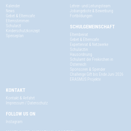
Kalender
Lehrer- und Leitungsteam
News
Jobangebote & Bewerbung
Gebet & Elterncafe
Fortbildungen
Elternstimmen
Schularzt
SCHULGEMEINSCHAFT
Kinderschutzkonzept
Elternbeirat
Speiseplan
Gebet & Elterncafe
Expertenrat & Netzwerke
Schulärztin
Hausordnung
Schulamt der Freikirchen in
Österreich
Sponsoren & Spender
Challenge Gift bis Ende Juni 2026
ERASMUS Projekte
KONTAKT
Kontakt & Anfahrt
Impressum / Datenschutz
FOLLOW US ON
Instagram