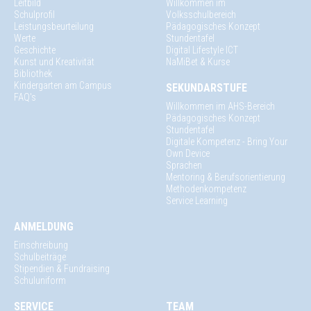
Leitbild
Willkommen im
Schulprofil
Volksschulbereich
Leistungsbeurteilung
Pädagogisches Konzept
Werte
Stundentafel
Geschichte
Digital Lifestyle ICT
Kunst und Kreativität
NaMiBet & Kurse
Bibliothek
Kindergarten am Campus
SEKUNDARSTUFE
FAQ's
Willkommen im AHS-Bereich
Pädagogisches Konzept
Stundentafel
Digitale Kompetenz - Bring Your
Own Device
Sprachen
Mentoring & Berufsorientierung
Methodenkompetenz
Service Learning
ANMELDUNG
Einschreibung
Schulbeiträge
Stipendien & Fundraising
Schuluniform
SERVICE
TEAM