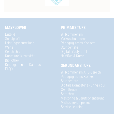
MAYFLOWER
PRIMARSTUFE
Leitbild
Willkommen im
Schulprofil
Volksschulbereich
Leistungsbeurteilung
Pädagogisches Konzept
Werte
Stundentafel
Geschichte
Digital Lifestyle ICT
Kunst und Kreativität
NaMiBet & Kurse
Bibliothek
Kindergarten am Campus
SEKUNDARSTUFE
FAQ's
Willkommen im AHS-Bereich
Pädagogisches Konzept
Stundentafel
Digitale Kompetenz - Bring Your
Own Device
Sprachen
Mentoring & Berufsorientierung
Methodenkompetenz
Service Learning