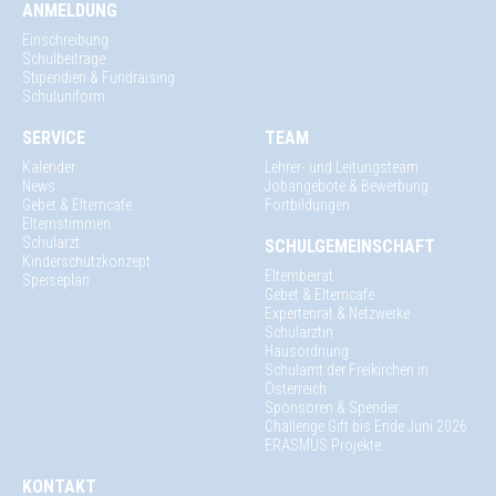
ANMELDUNG
Einschreibung
Schulbeiträge
Stipendien & Fundraising
Schuluniform
SERVICE
TEAM
Kalender
Lehrer- und Leitungsteam
News
Jobangebote & Bewerbung
Gebet & Elterncafe
Fortbildungen
Elternstimmen
Schularzt
SCHULGEMEINSCHAFT
Kinderschutzkonzept
Elternbeirat
Speiseplan
Gebet & Elterncafe
Expertenrat & Netzwerke
Schulärztin
Hausordnung
Schulamt der Freikirchen in
Österreich
Sponsoren & Spender
Challenge Gift bis Ende Juni 2026
ERASMUS Projekte
KONTAKT