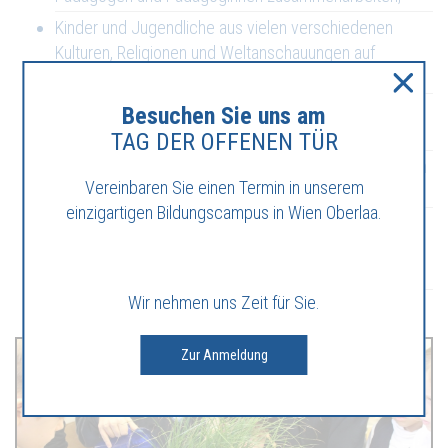
Kinder und Jugendliche aus vielen verschiedenen
Kulturen, Religionen und Weltanschauungen auf
wertschätzende Art und Weise gemeinsam lernen
im Kind eine intrinsische Liebe zum Lernen geweckt
Besuchen Sie uns am
wird
TAG DER OFFENEN TÜR
es zu einem selbstständig denkenden und handelnden
Vereinbaren Sie einen Termin in unserem
Menschen heranwachsen kann und
einzigartigen Bildungscampus in Wien Oberlaa.
christliche Werte, frei von Zwängen oder religiösen
Klischees, gelebt werden.
Wir nehmen uns Zeit für Sie.
Zur Anmeldung