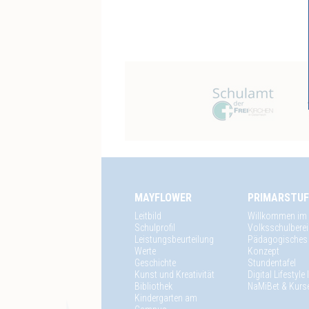
MAYFLOWER
PRIMARSTUF
Leitbild
Willkommen im
Schulprofil
Volksschulbere
Leistungsbeurteilung
Pädagogisches
Werte
Konzept
Geschichte
Stundentafel
Kunst und Kreativität
Digital Lifestyle
Bibliothek
NaMiBet & Kurs
Kindergarten am