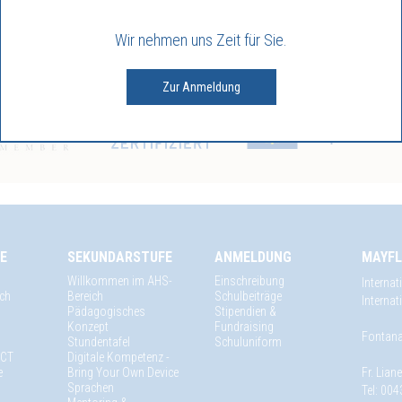
Marcus A. Aszmann, MBA
Wir nehmen uns Zeit für Sie.
Zur Anmeldung
E
SEKUNDARSTUFE
ANMELDUNG
MAYFL
Willkommen im AHS-
Einschreibung
Internat
ich
Bereich
Schulbeiträge
Interna
Pädagogisches
Stipendien &
Konzept
Fundraising
Fontana
Stundentafel
Schuluniform
 ICT
Digitale Kompetenz -
e
Bring Your Own Device
Fr. Lian
Sprachen
Tel: 004