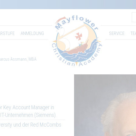
RSTUFE
ANMELDUNG
SERVICE
TE
arcus Assmann, MBA
or Key Account Manager in
 IT-Unternehmen (Siemens).
versity und der Red McCombs