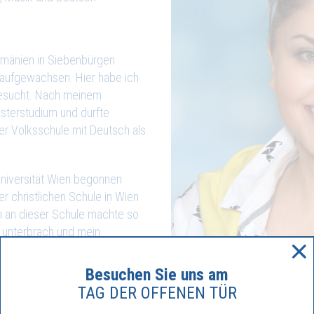
Rumänien in Siebenbürgen
ie aufgewachsen. Hier habe ich
besucht. Nach meinem
sterstudium und durfte
iner Volksschule mit Deutsch als
Universität Wien begonnen
er christlichen Schule in Wien
in an dieser Schule machte so
m unterbrach und mein
Besuchen Sie uns am
die Schulleitung der vorhin
TAG DER OFFENEN TÜR
e jeden Tag wunderbare