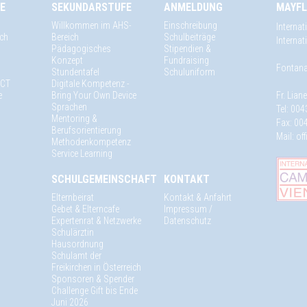
E
SEKUNDARSTUFE
ANMELDUNG
MAYFL
Willkommen im AHS-
Einschreibung
Internat
ich
Bereich
Schulbeiträge
Interna
Pädagogisches
Stipendien &
Konzept
Fundraising
Fontana
Stundentafel
Schuluniform
 ICT
Digitale Kompetenz -
e
Bring Your Own Device
Fr. Lian
Sprachen
Tel: 004
Mentoring &
Fax: 004
Berufsorientierung
Mail:
of
Methodenkompetenz
Service Learning
SCHULGEMEINSCHAFT
KONTAKT
Elternbeirat
Kontakt & Anfahrt
Gebet & Elterncafe
Impressum /
Expertenrat & Netzwerke
Datenschutz
Schulärztin
Hausordnung
Schulamt der
Freikirchen in Österreich
Sponsoren & Spender
Challenge Gift bis Ende
Juni 2026