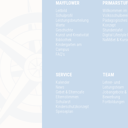
MAYFLOWER
PRIMARSTUF
Leitbild
Willkommen im
Schulprofil
Volksschulbere
Leistungsbeurteilung
Pädagogisches
Werte
Konzept
Geschichte
Stundentafel
Kunst und Kreativität
Digital Lifestyle
Bibliothek
NaMiBet & Kurs
Kindergarten am
Campus
FAQ's
SERVICE
TEAM
Kalender
Lehrer- und
News
Leitungsteam
Gebet & Elterncafe
Jobangebote &
Elternstimmen
Bewerbung
Schularzt
Fortbildungen
Kinderschutzkonzept
Speiseplan