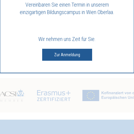
 und mit einem wunderbaren
Vereinbaren Sie einen Termin in unserem
einzigartigen Bildungscampus in Wien Oberlaa.
Lic. Simona Bratosin, M.
ders wichtig, dass sich jeder
jeden Morgen gerne in die
 ihren Kollegen und den Lehrer*innen machen zu dürfen.
Wir nehmen uns Zeit für Sie.
stian-academy.at
Zur Anmeldung